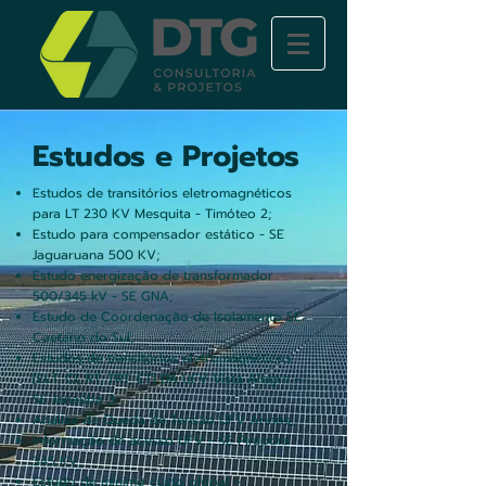
Estudos e Projetos
Estudos de transitórios eletromagnéticos
para LT 230 KV Mesquita - Timóteo 2;​
Estudo para compensador estático - SE
Jaguaruana 500 KV;​​
Estudo energização de transformador
500/345 kV - SE GNA;​​
Estudo de Coordenação de Isolamento SE
Caetano do Sul;
Estudos de transitórios eletromagnéticos
[ELT, CI, RT, TRT, ET] DA UFV Vista Alegre –
SE Janaúba 3​;
Análise de Queda de Tensão UFV Arinos;​​​​
Informação de acesso UFV - SE Pirapora
345 KV;​​
Estudo de mínimo custo global –